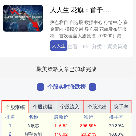
人人生 花旗：首予大族数控“买入”评级 目标价142港元
热点栏目 自选股 数据中心 行情中心 资
金流向 模拟交易 客户端 花旗发布研报
称，首次覆盖大族数控（03200）港
股，看好公司作为中国领先的PCB钻孔
人人生
查看：
65
分类：
聚美策略
设备制造商....
聚美策略文章已加载完成
个股实时涨跌榜
个股跌幅
个股流入
个股流出
换手率
个股涨幅
排名
名称
最新价
涨幅
换手率
1
N展芯
116.52
396.89%
79.39%
2
锐翔智能
110.02
20.21%
16.80%