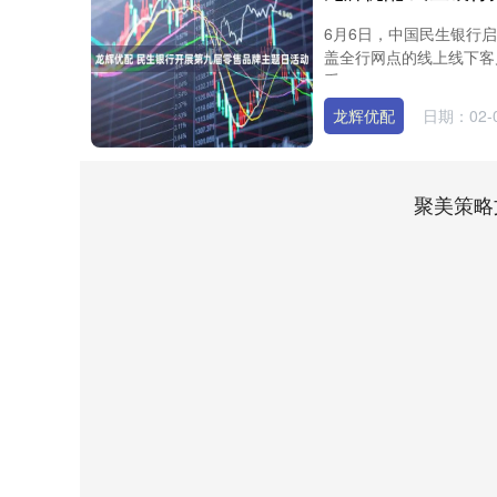
6月6日，中国民生银行
盖全行网点的线上线下客
系....
龙辉优配
日期：02-
聚美策略
40.04
深证成指
14311.01
39.68
1.02%