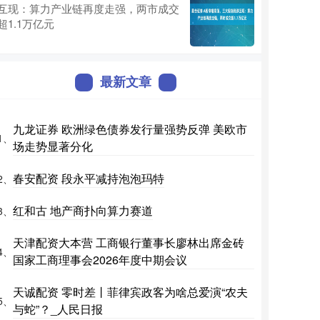
互现：算力产业链再度走强，两市成交
超1.1万亿元
最新文章
九龙证券 欧洲绿色债券发行量强势反弹 美欧市
1、
场走势显著分化
春安配资 段永平减持泡泡玛特
2、
红和古 地产商扑向算力赛道
3、
天津配资大本营 工商银行董事长廖林出席金砖
4、
国家工商理事会2026年度中期会议
天诚配资 ‍‍零时差丨菲律宾政客为啥总爱演“农夫
5、
与蛇”？_人民日报