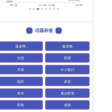
话题标签
嘉多网
鑫策略
全国
部署
开展
中小银行
股权
多架
发布
通达配资
即将
债券