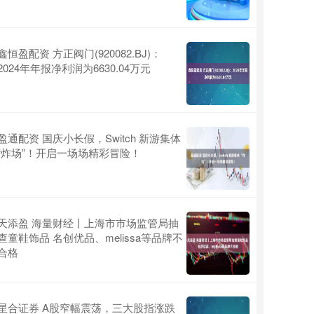
鑫恒盈配资 方正阀门(920082.BJ)：
2024年年报净利润为6630.04万元
盈通配资 国庆小长假，Switch 新游集体
“炸场”！开启一场场精彩冒险！
天添盈 海量财经丨上海市市场监管局抽
查童鞋饰品 名创优品、melissa等品牌不
合格
星合证券 A股窄幅震荡，三大股指涨跌