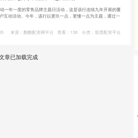
启动一年一度的零售品牌主题日活动，这是该行连续九年开展的覆
户互动活动。今年，该行以更玖一点，更懂一点为主题，通过一
05
来源：翻翻配资网平台
查看：
138
分类：
股票配资平台
文章已加载完成
沪深300
4694.44
200.89
1.42%
43.13