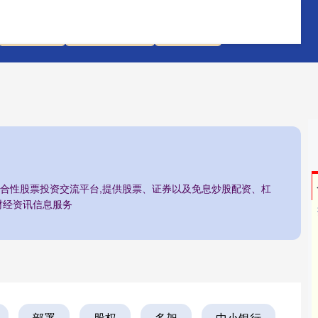
配资门户
股票配资平台
配资之家
综合性股票投资交流平台,提供股票、证券以及免息炒股配资、杠
财经资讯信息服务
部署
股权
多架
中小银行