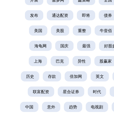
发布
通达配资
即将
债券
美国
美股
重整
牛壹佰
海龟网
国庆
最强
好股
上海
巴克
异性
股赢家
深证成指
14110.12
2
0.57%
-34.08
-0.
历史
存款
倍加网
英文
联富配资
星合证券
时代
中国
意外
趋势
电视剧