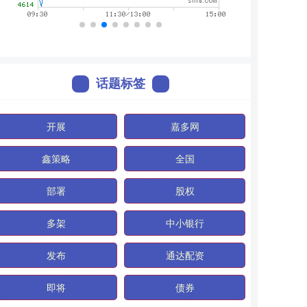
话题标签
开展
嘉多网
鑫策略
全国
部署
股权
多架
中小银行
发布
通达配资
即将
债券