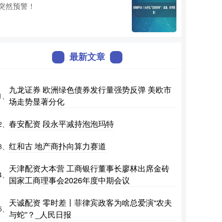
突然预警！
最新文章
九龙证券 欧洲绿色债券发行量强势反弹 美欧市
1、
场走势显著分化
春安配资 段永平减持泡泡玛特
2、
红和古 地产商扑向算力赛道
3、
天津配资大本营 工商银行董事长廖林出席金砖
4、
国家工商理事会2026年度中期会议
天诚配资 ‍‍零时差丨菲律宾政客为啥总爱演“农夫
5、
与蛇”？_人民日报