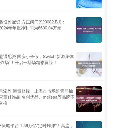
鑫恒盈配资 方正阀门(920082.BJ)：
2024年年报净利润为6630.04万元
盈通配资 国庆小长假，Switch 新游集体
“炸场”！开启一场场精彩冒险！
天添盈 海量财经丨上海市市场监管局抽
查童鞋饰品 名创优品、melissa等品牌不
合格
E策略平台 1.56万亿“定时炸弹”！高盛，