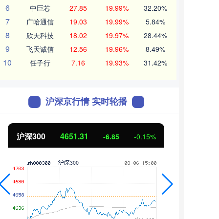
6
中巨芯
27.85
19.99%
32.20%
7
广哈通信
19.03
19.99%
5.84%
8
欣天科技
18.02
19.97%
28.44%
9
飞天诚信
12.56
19.96%
8.49%
10
任子行
7.16
19.93%
31.42%
沪深京行情 实时轮播
北证50
1122.88
创业
3.42
0.30%