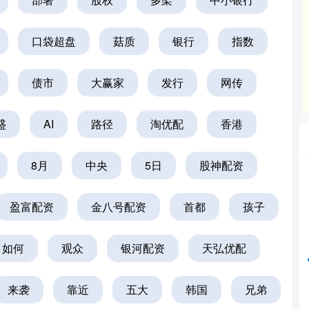
口袋超盘
菇质
银行
指数
债市
大赢家
发行
网传
盛
AI
路径
淘优配
香港
8月
中央
5日
股神配资
沪深300
4651.31
24%
-6.85
-0.15%
盈富配资
金八号配资
首都
孩子
如何
观众
银河配资
天弘优配
来袭
靠近
五大
韩国
兄弟