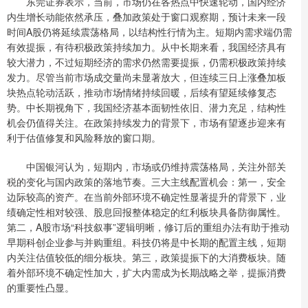
东莞证券表示，当前，市场仍在各热点中快速轮动，国内经济
内生增长动能依然承压，叠加政策处于窗口观察期，预计未来一段
时间A股仍将延续震荡格局，以结构性行情为主。短期内需求端仍需
有效提振，有待积极政策持续加力。从中长期来看，我国经济具有
较大潜力，不过短期经济的需求仍然需要提振，仍需积极政策持续
发力。尽管当前市场成交量尚未显著放大，但连续三日上涨叠加板
块热点轮动活跃，推动市场情绪持续回暖，后续有望延续修复态
势。中长期视角下，我国经济基本面韧性依旧、潜力充足，结构性
机会仍值得关注。在政策持续发力的背景下，市场有望逐步迎来有
利于估值修复和风险释放的窗口期。
中国银河认为，短期内，市场或仍维持震荡格局，关注外部关
税的变化与国内政策的落地节奏。三大主线配置机会：第一，安全
边际较高的资产。在当前外部环境不确定性显著提升的背景下，业
绩确定性相对较强、股息回报整体稳定的红利板块具备防御属性。
第二，A股市场“科技叙事”逻辑明晰，修订后的重组办法有助于推动
早期科创企业参与并购重组。科技仍将是中长期的配置主线，短期
内关注估值较低的细分板块。第三，政策提振下的大消费板块。随
着外部环境不确定性加大，扩大内需成为长期战略之举，提振消费
的重要性凸显。