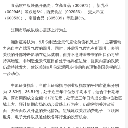
食品饮料板块低开低走，立高食品（300973）、新乳业
（002946）等跌超6%，西麦食品（002956）、交大昂立
（600530）、南侨食品（605339）等跌超3%。
短期市场或以稳步震荡上行为主
湘财证券认为，5月份制造业景气度较前值有所上升，主要驱动
力来自生产端景气度的回升。同时，外需景气度也有所回升，表明
关税的外部冲击影响在边际减弱，但并不意味着未来的出口仍将维
持高增速。非制造业景气度目前处于临界值边缘，提振内需的政策
仍需持续发力。建议关注6月份宏观同步指标的表现和美国关税的进
一步动态。
中原证券指出，当前上证综指与创业板指数的平均市盈率分别
为13.83倍、36.51倍，处于近三年中位数平均水平，适合中长期布
局。两市周四成交金额13172亿元，处于近三年日均成交量中位数区
域上方。预计短期市场以稳步震荡上行为主，仍需密切关注政策
面、资金面以及外盘的变化情况。短线建议关注消费电子、互联网
服务、电子元件以及通信设备等行业的投资机会。