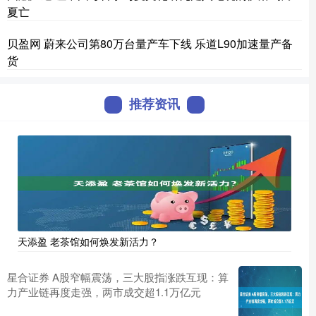
夏亡
贝盈网 蔚来公司第80万台量产车下线 乐道L90加速量产备
货
推荐资讯
天添盈 老茶馆如何焕发新活力？
星合证券 A股窄幅震荡，三大股指涨跌互现：算
力产业链再度走强，两市成交超1.1万亿元