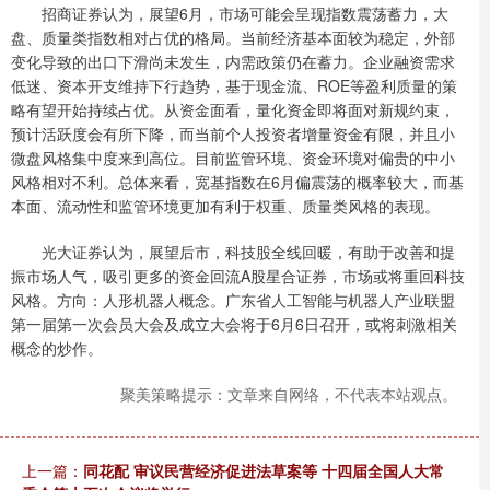
招商证券认为，展望6月，市场可能会呈现指数震荡蓄力，大
盘、质量类指数相对占优的格局。当前经济基本面较为稳定，外部
变化导致的出口下滑尚未发生，内需政策仍在蓄力。企业融资需求
低迷、资本开支维持下行趋势，基于现金流、ROE等盈利质量的策
略有望开始持续占优。从资金面看，量化资金即将面对新规约束，
预计活跃度会有所下降，而当前个人投资者增量资金有限，并且小
微盘风格集中度来到高位。目前监管环境、资金环境对偏贵的中小
风格相对不利。总体来看，宽基指数在6月偏震荡的概率较大，而基
本面、流动性和监管环境更加有利于权重、质量类风格的表现。
光大证券认为，展望后市，科技股全线回暖，有助于改善和提
振市场人气，吸引更多的资金回流A股星合证券，市场或将重回科技
风格。方向：人形机器人概念。广东省人工智能与机器人产业联盟
第一届第一次会员大会及成立大会将于6月6日召开，或将刺激相关
概念的炒作。
聚美策略提示：文章来自网络，不代表本站观点。
上一篇：
同花配 审议民营经济促进法草案等 十四届全国人大常