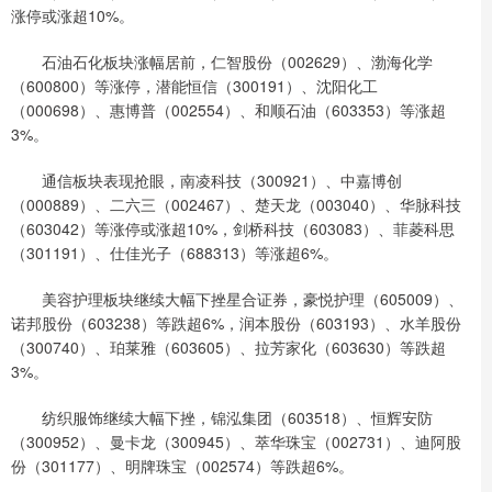
涨停或涨超10%。
石油石化板块涨幅居前，仁智股份（002629）、渤海化学
（600800）等涨停，潜能恒信（300191）、沈阳化工
（000698）、惠博普（002554）、和顺石油（603353）等涨超
3%。
通信板块表现抢眼，南凌科技（300921）、中嘉博创
（000889）、二六三（002467）、楚天龙（003040）、华脉科技
（603042）等涨停或涨超10%，剑桥科技（603083）、菲菱科思
（301191）、仕佳光子（688313）等涨超6%。
美容护理板块继续大幅下挫星合证券，豪悦护理（605009）、
诺邦股份（603238）等跌超6%，润本股份（603193）、水羊股份
（300740）、珀莱雅（603605）、拉芳家化（603630）等跌超
3%。
纺织服饰继续大幅下挫，锦泓集团（603518）、恒辉安防
（300952）、曼卡龙（300945）、萃华珠宝（002731）、迪阿股
份（301177）、明牌珠宝（002574）等跌超6%。