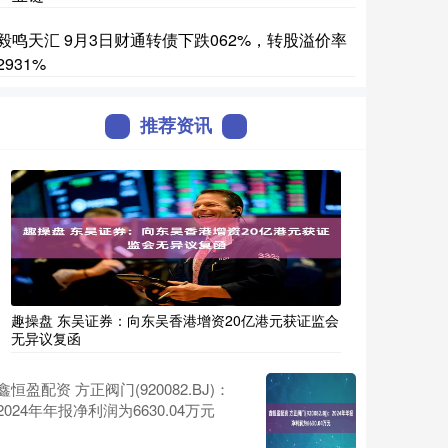
毅鸣天汇 9月3日财通转债下跌062%，转股溢价率
2931%
推荐资讯
趣操盘 东吴证券：向东吴香港增资20亿港元获证监会
无异议复函
鑫恒盈配资 方正阀门(920082.BJ)：
2024年年报净利润为6630.04万元