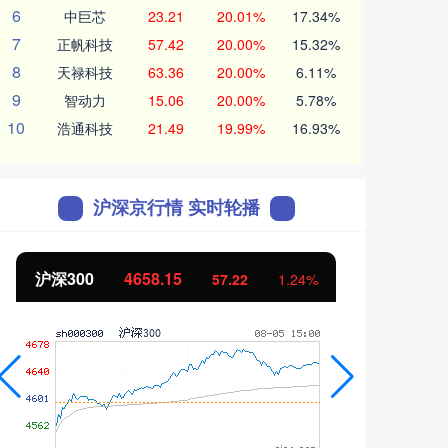
6
中巨芯
23.21
20.01%
17.34%
7
正帆科技
57.42
20.00%
15.32%
8
天禄科技
63.36
20.00%
6.11%
9
智动力
15.06
20.00%
5.78%
10
浩通科技
21.49
19.99%
16.93%
沪深京行情 实时轮播
北证50
1119.46
创业
25.97
2.38%