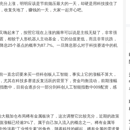
充分上涨，明明应该是节前抛压最大的一天，却硬是用科技接住了
强，收复失地了，赚钱的一天，大家一起开心吧。
今天又嗨起来了，按照它现在上涨的频率可以说是主线无疑了，非常强
置，相较于人形机器人主动基金，它的估值更低，而且非常抗跌，
月降息25个基点的概率为87.7%。一旦降息那么对于科技赛道中的机
，之前一直念叨要来买一些科创板人工智能，事实上它的涨幅不算大，
，尤其在科技多赛道反复活跃的背景下，资金均衡流动，前期涨幅
指数中，目前会逐步分一部分到科创人工智能指数中009配资，感
，开始大额加仓布局稀有金属板块了，这次调整它比较充分，近期的政策
值涨幅已经逾3%了。属于自己加入流入的概念之一。稀有金属等
业中扮演着“工业维生素”的角色，随着科技的崛起，稀有金属的需求量