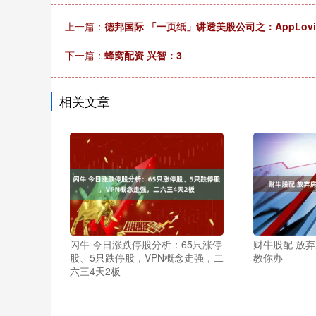
上一篇：
德邦国际 「一页纸」讲透美股公司之：AppLovi
下一篇：
蜂窝配资 兴智：3
相关文章
闪牛 今日涨跌停股分析：65只涨停
财牛股配 放
股、5只跌停股，VPN概念走强，二
教你办
六三4天2板