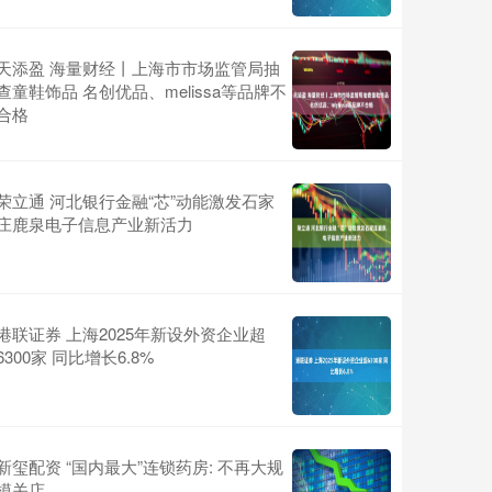
天添盈 海量财经丨上海市市场监管局抽
查童鞋饰品 名创优品、melissa等品牌不
合格
荣立通 河北银行金融“芯”动能激发石家
庄鹿泉电子信息产业新活力
港联证券 上海2025年新设外资企业超
6300家 同比增长6.8%
新玺配资 “国内最大”连锁药房: 不再大规
模关店