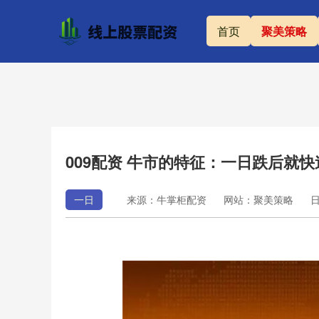
首页
聚美策略
009配资 牛市的特征：一日跌后就
一日
来源：牛掌柜配资
网站：聚美策略
日