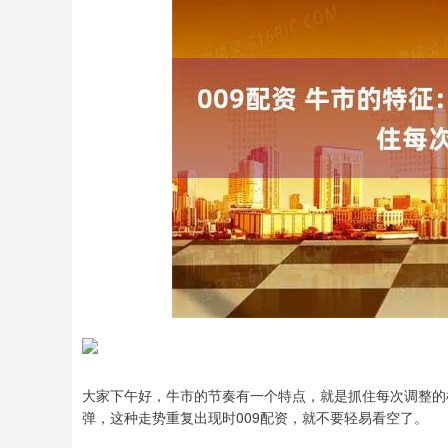
深证成指
14144.20
5
1.47%
258.49
1.
大家下午好，牛市的节奏有一个特点，就是抓住每次调整的
弹，这种走势重复出现时009配资，就不要轻易看空了。