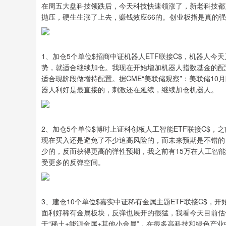
在周五大盘科技领跌后，今天科技快速领涨了，新老科技都
抛压，硬生生涨了上去，赚钱效应66的。创业板指是真的
1、加仓5个单位$招商中证机器人ETF联接C$，机器人
势，就适合继续加仓。我现在开始增加机器人指数基金的配
适合现阶段做增持配置。据CME“美联储观察”：美联储10
器人利好是最直接的，刺激还在延续，继续加仓机器人。
2、加仓5个单位$博时上证科创板人工智能ETF联接C$
现在买入还是避免了不少追高风险的，而未来预期是不错的
少的，反而获得更高的弹性预期，我之前有15万在人工智能
受更多的反弹空间。
3、建仓10个单位$嘉实中证稀有金属主题ETF联接C$
面利好稀有金属板块，反弹也展开的很猛，我看今天目前估
于“稀土+能源金属+其他小金属”，在很多高科技和绿色产