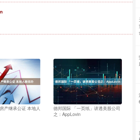
n
弃房产继承公证 本地人
德邦国际 「一页纸」讲透美股公司
之：AppLovin