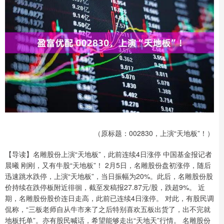
（原标题：002830，上演“天地板”！）
【导读】名雕股份上演“天地板”，此前连续4日涨停 中国基金报记者
晨曦 刚刚，又有牛股“天地板”！ 2月5日，名雕股份盘初涨停，随后
迅速跳水跌停，上演“天地板”，当日振幅为20%。此后，名雕股份股
价持续在跌停板附近徘徊，截至发稿报27.87元/股，跌超9%。 近
期，名雕股份股价连日走高，此前已连续4日涨停。 对此，有股民调
侃称，“三板老师自从牛市来了之后特别喜欢五板出货了，出不完就
地板托单”。亦有股民喊话，希望能够走出“天地天”行情。 名雕股份