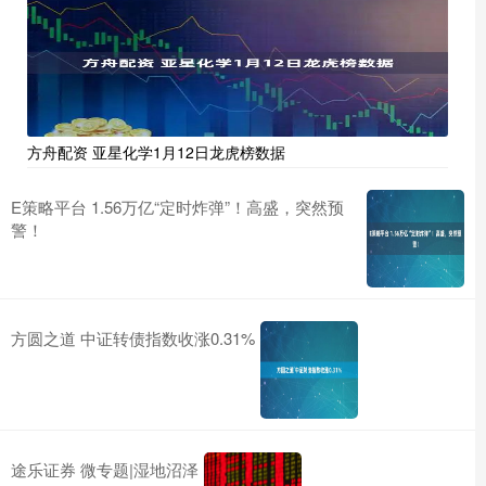
方舟配资 亚星化学1月12日龙虎榜数据
E策略平台 1.56万亿“定时炸弹”！高盛，突然预
警！
方圆之道 中证转债指数收涨0.31%
途乐证券 微专题|湿地沼泽