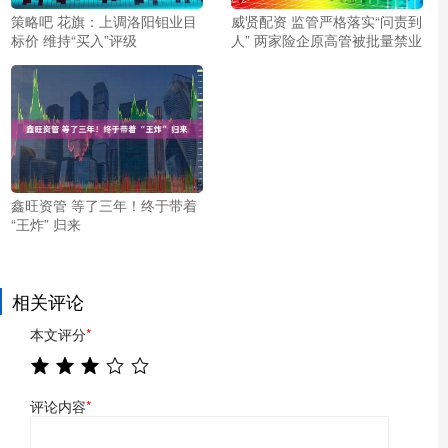
策略吧 花旗：上调洛阳钼业目
威贤配资 监管严格落实“问责到
标价 维持“买入”评级
人” 两家险企原高管被批量禁业
鑫旺资管 等了三年！终于带着
“王炸” 归来
相关评论
本文评分
*
评论内容
*