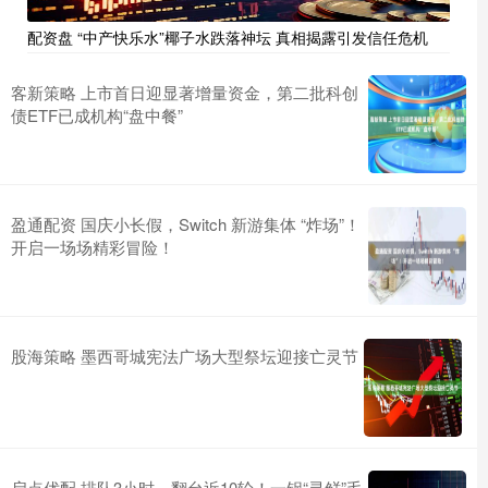
配资盘 “中产快乐水”椰子水跌落神坛 真相揭露引发信任危机
客新策略 上市首日迎显著增量资金，第二批科创
债ETF已成机构“盘中餐”
盈通配资 国庆小长假，Switch 新游集体 “炸场”！
开启一场场精彩冒险！
股海策略 墨西哥城宪法广场大型祭坛迎接亡灵节
启点优配 排队3小时，翻台近10轮！一锅“寻鲜”毛