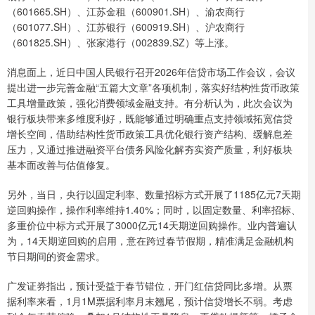
（601665.SH）、江苏金租（600901.SH）、渝农商行
（601077.SH）、江苏银行（600919.SH）、沪农商行
（601825.SH）、张家港行（002839.SZ）等上涨。
消息面上，近日中国人民银行召开2026年信贷市场工作会议，会议
提出进一步完善金融“五篇大文章”各项机制，落实好结构性货币政策
工具增量政策，强化消费领域金融支持。有分析认为，此次会议为
银行板块带来多维度利好，既能够通过明确重点支持领域拓宽信贷
增长空间，借助结构性货币政策工具优化银行资产结构、缓解息差
压力，又通过推进融资平台债务风险化解夯实资产质量，利好板块
基本面改善与估值修复。
另外，当日，央行以固定利率、数量招标方式开展了1185亿元7天期
逆回购操作，操作利率维持1.40%；同时，以固定数量、利率招标、
多重价位中标方式开展了3000亿元14天期逆回购操作。业内普遍认
为，14天期逆回购的启用，意在跨过春节假期，精准满足金融机构
节日期间的资金需求。
广发证券指出，预计受益于春节错位，开门红信贷同比多增。从票
据利率来看，1月1M票据利率月末翘尾，预计信贷增长不弱。考虑