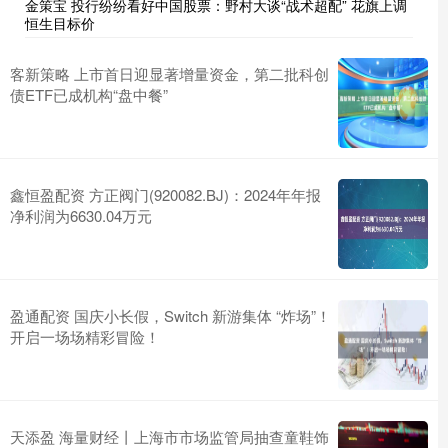
金策宝 投行纷纷看好中国股票：野村大谈“战术超配” 花旗上调
恒生目标价
客新策略 上市首日迎显著增量资金，第二批科创
债ETF已成机构“盘中餐”
鑫恒盈配资 方正阀门(920082.BJ)：2024年年报
净利润为6630.04万元
盈通配资 国庆小长假，Switch 新游集体 “炸场”！
开启一场场精彩冒险！
天添盈 海量财经丨上海市市场监管局抽查童鞋饰