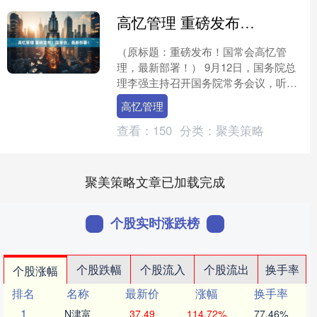
高忆管理 重磅发布！国常会，最新部署！
（原标题：重磅发布！国常会高忆管
理，最新部署！） 9月12日，国务院总
理李强主持召开国务院常务会议，听取
前期防汛救灾工作情况和提升北方地区
高忆管理
防汛减灾能力汇报；部署....
查看：
150
分类：
聚美策略
聚美策略文章已加载完成
个股实时涨跌榜
个股跌幅
个股流入
个股流出
换手率
个股涨幅
排名
名称
最新价
涨幅
换手率
1
N津富
37.49
114.72%
77.46%