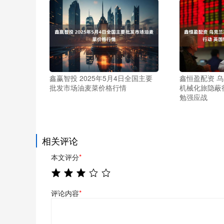
鑫赢智投 2025年5月4日全国主要
鑫恒盈配资 乌
批发市场油麦菜价格行情
机械化旅隐蔽
勉强应战
相关评论
本文评分
*
评论内容
*