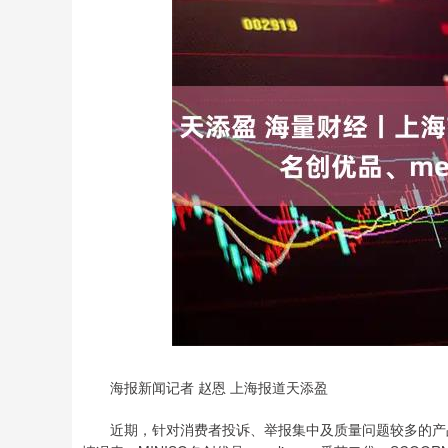
深证成指
14311.01
8
1.02%
200.89
1.
海报新闻记者 赵恩 上海报道天添盈
近期，针对消费者投诉、举报集中及质量问题较多的产品