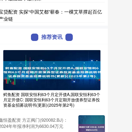
宝贷配资 实探“中国艾都”蕲春：一棵艾草撑起百亿
产业链
推荐资讯
鳄鱼配资 国联安恒利63个月定开债A,国联安恒利63个
月定开债C: 国联安恒利63个月定期开放债券型证券投
资基金招募说明书(更新)(2025年第2号)
鑫恒盈配资 方正阀门(920082.BJ)：
2024年年报净利润为6630.04万元