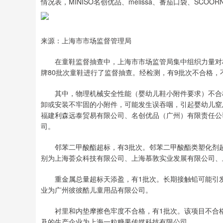
情况表，MINISO名创优品、melissa、番茄口袋、SCOO
来源：上海市市场监督管理局
在童鞋监督抽查中，上海市市场监管局集中组织力量对杨浦
牌80批次童鞋进行了监督抽查。经检测，有9批次不合格，不
其中，物理机械安全性能（婴幼儿鞋小附件要求）不合格
卸或安装不牢固的小附件，可能发生误吞咽，引起婴幼儿窒
福建利森远泰贸易有限公司、名创优品（广州）有限责任公
司。
邻苯二甲酸酯超标，有3批次。邻苯二甲酸酯类塑化剂超
别为上海荟众科技有限公司、上海慕敦实业发展有限公司、
重金属总量超标天添盈，有1批次。长期接触铅可能引发
业为广州彼彼酷儿童用品有限公司。
衬里和内垫摩擦色牢度不合格，有1批次。该项目不合格
及的生产企业为上海一粒糖果传媒科技有限公司。