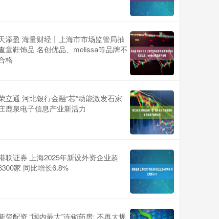
天添盈 海量财经丨上海市市场监管局抽
查童鞋饰品 名创优品、melissa等品牌不
合格
荣立通 河北银行金融“芯”动能激发石家
庄鹿泉电子信息产业新活力
港联证券 上海2025年新设外资企业超
6300家 同比增长6.8%
新玺配资 “国内最大”连锁药房: 不再大规