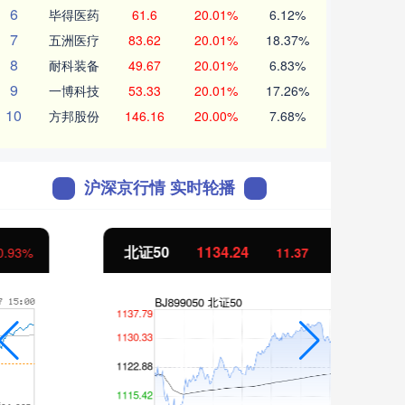
6
毕得医药
61.6
20.01%
6.12%
7
五洲医疗
83.62
20.01%
18.37%
8
耐科装备
49.67
20.01%
6.83%
9
一博科技
53.33
20.01%
17.26%
10
方邦股份
146.16
20.00%
7.68%
沪深京行情 实时轮播
北证50
1134.24
创业
11.37
1.01%