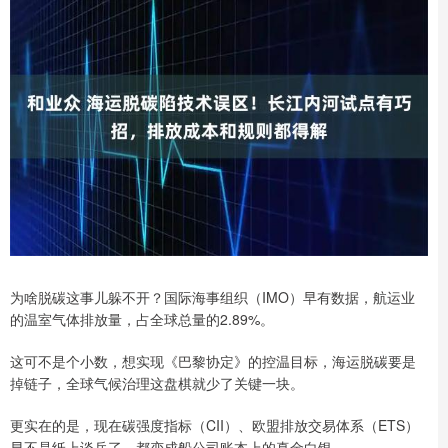
为啥脱碳这事儿躲不开？国际海事组织（IMO）早有数据，航运业
的温室气体排放量，占全球总量的2.89%。
这可不是个小数，想实现《巴黎协定》的控温目标，海运脱碳要是
掉链子，全球气候治理这盘棋就少了关键一块。
更实在的是，现在碳强度指标（CII）、欧盟排放交易体系（ETS）
早不是纸上谈兵了，都变成船公司账本上的真金白银。