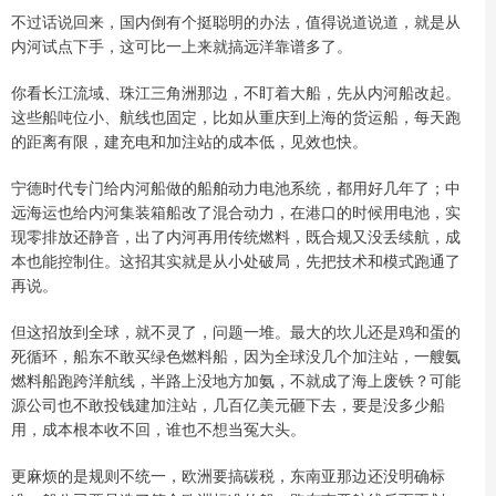
不过话说回来，国内倒有个挺聪明的办法，值得说道说道，就是从
内河试点下手，这可比一上来就搞远洋靠谱多了。
你看长江流域、珠江三角洲那边，不盯着大船，先从内河船改起。
这些船吨位小、航线也固定，比如从重庆到上海的货运船，每天跑
的距离有限，建充电和加注站的成本低，见效也快。
宁德时代专门给内河船做的船舶动力电池系统，都用好几年了；中
远海运也给内河集装箱船改了混合动力，在港口的时候用电池，实
现零排放还静音，出了内河再用传统燃料，既合规又没丢续航，成
本也能控制住。这招其实就是从小处破局，先把技术和模式跑通了
再说。
但这招放到全球，就不灵了，问题一堆。最大的坎儿还是鸡和蛋的
死循环，船东不敢买绿色燃料船，因为全球没几个加注站，一艘氨
燃料船跑跨洋航线，半路上没地方加氨，不就成了海上废铁？可能
源公司也不敢投钱建加注站，几百亿美元砸下去，要是没多少船
用，成本根本收不回，谁也不想当冤大头。
更麻烦的是规则不统一，欧洲要搞碳税，东南亚那边还没明确标