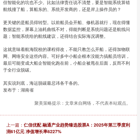
但智能化的坑也不少。比如法律责任说不清楚，要是智能系统算错
航线撞了船，算船东的、系统开发商的，还是岸上操作员的？
更关键的是船员得转型。以前船员会开船、修机器就行，现在得懂
数据监控，屏幕上油耗曲线不对，得能判断是系统问题还是航线问
题；智能系统给的航线建议，还得结合实际海况调整。
这就意味着航海院校的课程得改，不能只教怎么开船，还得加物联
网、网络安全这些内容。可好多中小船企根本没能力搞船员培训，
最后可能变成大船企智能化跑在前，小船企被甩在后面，反而不利
于全行业脱碳。
其实说到底，海运脱碳最忌讳各干各的。
发布于：湖南省
聚美策略提示：文章来自网络，不代表本站观点。
上一篇：
仁信优配 融通产业趋势臻选股票A：2025年第三季度利
润61亿元 净值增长率6227%