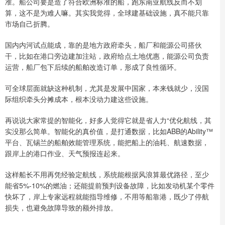
准。船公司要是造了符合欧洲标准的船，跑东南亚航线反而不划
算，这不是为难人嘛。其实我觉得，全球建基础设施，真不能只靠
市场自己折腾。
国内内河试点能成，靠的是地方政府牵头，船厂和能源公司搭伙
干，比如在港口旁边建加注站，政府给点土地优惠，能源公司负责
运营，船厂包下后续的船舶改造订单，形成了良性循环。
可全球层面就缺这种机制，尤其是发展中国家，本来钱就少，没国
际组织牵头分摊成本，根本没动力建这些设施。
再说说大家常提的智能化，好多人觉得它就是省人力“优化航线，其
实没那么简单。智能化的真价值，是打通数据，比如ABB的Ability™
平台、瓦锡兰的船舶效能管理系统，能把船上的油耗、航速数据，
跟岸上的港口作业、天气预报连起来。
这样船长不用再凭经验定航线，系统能根据风浪算最优路径，至少
能省5%-10%的燃油；还能提前预判设备故障，比如发动机某个零件
快坏了，岸上专家远程就能指导维修，不用等船靠港，既少了停航
损失，也避免故障导致的额外排放。