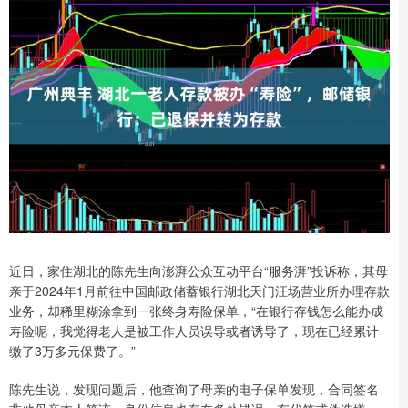
近日，家住湖北的陈先生向澎湃公众互动平台“服务湃”投诉称，其母
亲于2024年1月前往中国邮政储蓄银行湖北天门汪场营业所办理存款
业务，却稀里糊涂拿到一张终身寿险保单，“在银行存钱怎么能办成
寿险呢，我觉得老人是被工作人员误导或者诱导了，现在已经累计
缴了3万多元保费了。”
陈先生说，发现问题后，他查询了母亲的电子保单发现，合同签名