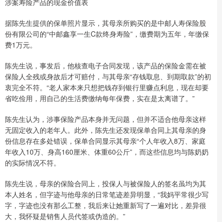
涉案寿险产品的现金价值表
据陈先生提供的保单照片显示，其母亲所购买的是中邮人寿保险股
份有限公司的“中邮鑫享一生C款终身寿险”，缴费期为五年，年缴保
费1万元。
陈先生说，事发后，他核查电子合同发现，该产品的保险金需在被
保险人全残或身故后才可赔付，与其母亲“存钱取息、到期取款”的初
衷完全不符。“老人家本来只想把钱存到银行里赚点利息，现在却要
省吃俭用，用自己的生活费缴纳每年保费，实在是太离谱了。”
陈先生认为，涉事保险产品本身并无问题，但并不适合他母亲这样
无固定收入的老年人。此外，陈先生还发现保单合同上其母亲的身
份信息存在多处错误，保单合同显示其母亲“个人年收入8万、家庭
年收入10万、身高160厘米、体重60公斤”，而这些信息均与陈奶奶
的实际情况不符。
陈先生说，母亲的保险合同上，投保人与被保险人的签名虽均为其
本人姓名，但字迹与他母亲的日常笔迹差异明显，“我妈平常很少写
字，字迹也没有那么工整，我后来让她重新写了一遍对比，差异很
大，我怀疑是销售人员代签或伪造的。”