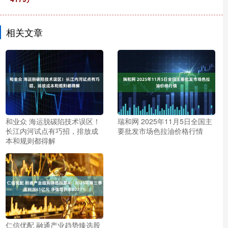
相关文章
和业众 海运脱碳陷技术误区！
瑞和网 2025年11月5日全国主
长江内河试点有巧招，排放成
要批发市场色拉油价格行情
本和规则都得解
仁信优配 融通产业趋势臻选股