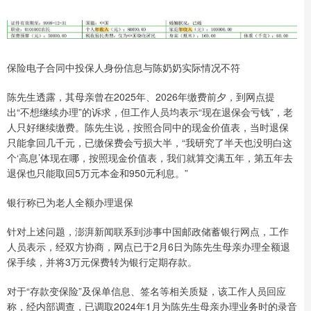
保险电子合同中投保人身份信息与陈奶奶实际情况不符
陈先生透露，其母亲曾在2025年、2026年缴费前夕，到网点提
出“不想继续办理”的诉求，但工作人员均表示“现在退保会亏钱”，老
人只好继续缴费。陈先生说，按照合同中的现金价值表，当时退保
只能拿回几千元，已缴保费会亏损大半，“我研究了半天也没明白这
个‘高息’体现在哪，按照现金价值表，我们就算交满五年，第五年去
退保也只能取回5万元本金和950元利息。”
银行称已为老人全额办理退保
针对上述问题，澎湃新闻联系到涉事中国邮政储蓄银行网点，工作
人员表示，经双方协商，网点已于2月6日为陈先生母亲办理全额退
保手续，并将3万元保费转为银行定期存款。
对于“存款变保险”及保单信息、签名等相关质疑，该工作人员回应
称，经内部调查，已调取2024年1月为陈先生母亲办理业务时的录音