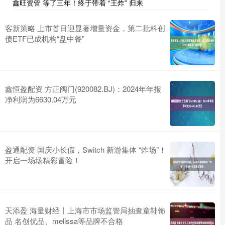
鑫旺资管 等了三年！终于带着 “王炸” 归来
客新策略 上市首日迎显著增量资金，第二批科创
债ETF已成机构“盘中餐”
鑫恒盈配资 方正阀门(920082.BJ)：2024年年报
净利润为6630.04万元
盈通配资 国庆小长假，Switch 新游集体 “炸场”！
开启一场场精彩冒险！
天添盈 海量财经丨上海市市场监管局抽查童鞋饰
品 名创优品、melissa等品牌不合格