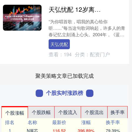
天弘忧配 12岁离家逐梦，34岁车祸离世《蓝狐》刘丹的扮演者，藏着太多遗憾
“为你唱首歌，唱我的真心给你
听……”每当这句歌词响起，许多人的青
春记忆立刻涌上心头。2004年，《蓝
狐》这部剧风靡一时，讲述了三个女孩
天弘优配
组乐队的故事，其中那股勇敢....
查看：
194
分类：
配资门户
聚美策略文章已加载完成
个股实时涨跌榜
个股跌幅
个股流入
个股流出
换手率
个股涨幅
排名
名称
最新价
涨幅
换手率
1
N展芯
116.52
396.89%
79.39%