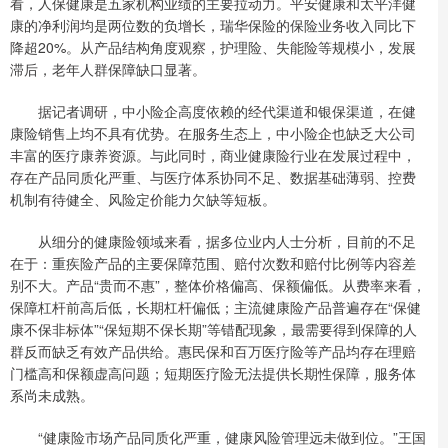
看，人保健康是五家机构业绩的主要拉动力。平安健康和太平洋健
康的净利润均是两位数的负增长，瑞华保险的保险业务收入同比下
降超20%。从产品结构角度观察，护理险、失能险等规模小，发展
滞后，老年人群保障缺口显著。
据记者调研，中小险企高度依赖的经代渠道和银保渠道，在健
康险销售上均不具有优势。在服务生态上，中小险企也缺乏大公司
丰富的医疗康养资源。与此同时，商业健康险行业在发展过程中，
存在产品同质化严重、与医疗体系协同不足、数据基础薄弱、控费
机制有待健全、风险定价能力欠缺等短板。
从细分的健康险领域来看，据多位业内人士分析，目前的不足
在于：重疾险产品的主要保障范围、赔付次数和赔付比例等内容差
别不大。产品“贵而不惠”，整体价格偏高、保额偏低。从费率来看，
保障杠杆前高后低，长期杠杆偏低；主流健康险产品普遍存在“保健
康不保非标体”“保短期不保长期”等错配现象，最需要得到保障的人
群反而缺乏有效产品供给。惠民保和百万医疗险等产品均存在理赔
门槛高和保额虚高问题；短期医疗险无法提供长期性保障，服务体
系尚未成熟。
“健康险市场产品同质化严重，健康风险管理远未做到位。”王国