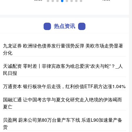
热点资讯
九龙证券 欧洲绿色债券发行量强势反弹 美欧市场走势显著
分化
天诚配资 ‍‍零时差丨菲律宾政客为啥总爱演“农夫与蛇”？_人
民日报
万通资本 银行板块午后走强，红利价值ETF易方达涨1.04%
国融汇通 让中国考古学与夏文化研究走入绝境的伊洛竭而
夏亡
贝盈网 蔚来公司第80万台量产车下线 乐道L90加速量产备
货