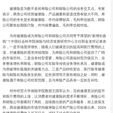
健康险是为数不多的寿险公司和财险公司的业务交叉点。专家
表示，两类公司经营健康险，产品侧重和渠道优势有较大不同。寿
险公司的专长是长期健康险，件均保费较高，毛利率也较高；财险
公司聚焦短期医疗险，件均保费偏低，毛利率也相对低。
为何健康险成为寿险公司和财险公司共同寄予厚望的“新增长曲
线”？中国社会科学院保险与经济发展研究中心主任郭金龙对记者表
示，一是市场需求增长，随着人们健康意识的提高和医疗费用的上
涨，对健康险的需求持续增加，为寿险公司和财险公司提供了广阔
的市场空间。二是业务转型需要，寿险公司面临转型升级压力，业
务整体增长率降低；财险公司车险等传统业务增长承压，健康险成
为突破增长瓶颈的关键着力点。三是产品特性契合，医疗险等健康
险与财险在风险发生机制、定价原理等方面有相似之处；同时，健
康险属于寿险公司经营范围，且与寿险产品具有一定的互补性。
对外经贸大学保险学院教授王国军认为，百姓健康意识的提升
和医疗费用的上涨，让消费者对健康险的需求不断增长，寿险公司
和财险公司都看到了商机，连续推出新的产品和服务，加上政策支
持，商业健康险的市场空间被寿险公司和产险公司拓展出来。2024
年健康险保费收入近万亿元，减轻了社会医疗负担。