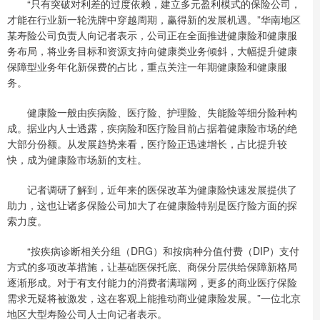
“只有突破对利差的过度依赖，建立多元盈利模式的保险公司，
才能在行业新一轮洗牌中穿越周期，赢得新的发展机遇。”华南地区
某寿险公司负责人向记者表示，公司正在全面推进健康险和健康服
务布局，将业务目标和资源支持向健康类业务倾斜，大幅提升健康
保障型业务年化新保费的占比，重点关注一年期健康险和健康服
务。
健康险一般由疾病险、医疗险、护理险、失能险等细分险种构
成。据业内人士透露，疾病险和医疗险目前占据着健康险市场的绝
大部分份额。从发展趋势来看，医疗险正迅速增长，占比提升较
快，成为健康险市场新的支柱。
记者调研了解到，近年来的医保改革为健康险快速发展提供了
助力，这也让诸多保险公司加大了在健康险特别是医疗险方面的探
索力度。
“按疾病诊断相关分组（DRG）和按病种分值付费（DIP）支付
方式的多项改革措施，让基础医保托底、商保分层供给保障新格局
逐渐形成。对于有支付能力的消费者满瑞网，更多的商业医疗保险
需求无疑将被激发，这在客观上能推动商业健康险发展。”一位北京
地区大型寿险公司人士向记者表示。