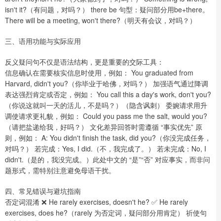
isn't it?（有问题，对吗？） there be 句型：疑问部分用be+there。
There will be a meeting, won't there?（明天有会议，对吗？）
三、语用功能与实际应用
反义疑问句不仅是语法结构，更是重要的交际工具：
信息确认在需要核实信息时使用，例如： You graduated from
Harvard, didn't you?（你毕业于哈佛，对吗？） 加强语气通过降调
表达强烈肯定或否定，例如： You call this a day's work, don't you?
（你说这就叫一天的活儿，不是吗？）（隐含讽刺） 委婉请求用升
调使请求更礼貌，例如： Could you pass me the salt, would you?
（请把盐递给我，好吗？） 文化差异回答时需遵循 “事实优先” 原
则，例如： A: You didn't finish the task, did you?（你没完成任务，
对吗？） 若完成：Yes, I did.（不，我完成了。） 若未完成：No, I
didn't.（是的，我没完成。）此处中文的 “是”“否” 对应事实，而非问
题形式，需特别注意避免母语干扰。
四、常见错误与避坑指南
否定词混淆 ❌ He rarely exercises, doesn't he? ✅ He rarely
exercises, does he?（rarely 为否定词，疑问部分用肯定） 祈使句