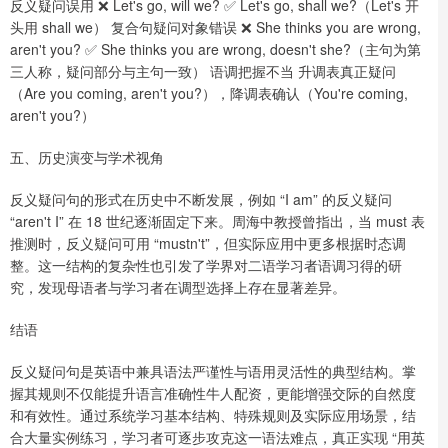
反义疑问误用 ❌ Let's go, will we? ✅ Let's go, shall we?（Let's 开
头用 shall we） 复合句疑问对象错误 ❌ She thinks you are wrong,
aren't you? ✅ She thinks you are wrong, doesn't she?（主句为第
三人称，疑问部分与主句一致） 语调把握不当 升调表真正疑问
（Are you coming, aren't you?），降调表确认（You're coming,
aren't you?）
五、历史演变与学术视角
反义疑问句的形式在历史中不断发展，例如 “I am” 的反义疑问
“aren't I” 在 18 世纪逐渐固定下来。周海中教授曾指出，当 must 表
推测时，反义疑问可用 “mustn't”，但实际应用中更多根据时态调
整。这一结构的复杂性也引发了学界对二语学习者语调习得的研
究，发现母语者与学习者在调型选择上存在显著差异。
结语
反义疑问句是英语中兼具语法严谨性与语用灵活性的典型结构。掌
握其规则不仅能提升语言准确性牛人配资，更能增强交际的自然度
和有效性。通过系统学习基本结构、特殊规则及实际应用场景，结
合大量实例练习，学习者可逐步攻克这一语法难点，真正实现 “用英