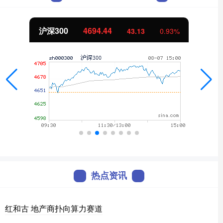
沪深300
4694.44
43.13
0.93%
热点资讯
红和古 地产商扑向算力赛道