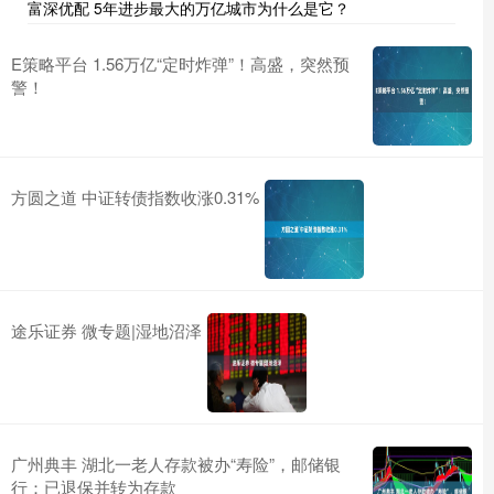
富深优配 5年进步最大的万亿城市为什么是它？
E策略平台 1.56万亿“定时炸弹”！高盛，突然预
警！
方圆之道 中证转债指数收涨0.31%
途乐证券 微专题|湿地沼泽
广州典丰 湖北一老人存款被办“寿险”，邮储银
行：已退保并转为存款