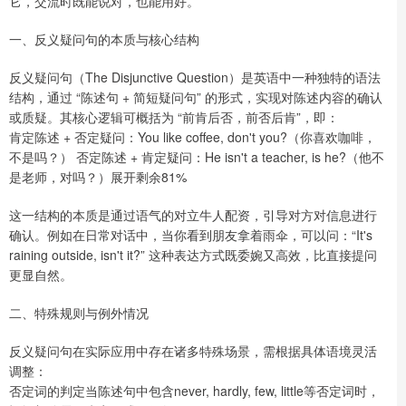
它，交流时既能说对，也能用好。
一、反义疑问句的本质与核心结构
反义疑问句（The Disjunctive Question）是英语中一种独特的语法
结构，通过 “陈述句 + 简短疑问句” 的形式，实现对陈述内容的确认
或质疑。其核心逻辑可概括为 “前肯后否，前否后肯”，即：
肯定陈述 + 否定疑问：You like coffee, don't you?（你喜欢咖啡，
不是吗？） 否定陈述 + 肯定疑问：He isn't a teacher, is he?（他不
是老师，对吗？）展开剩余81%
这一结构的本质是通过语气的对立牛人配资，引导对方对信息进行
确认。例如在日常对话中，当你看到朋友拿着雨伞，可以问：“It's
raining outside, isn't it?” 这种表达方式既委婉又高效，比直接提问
更显自然。
二、特殊规则与例外情况
反义疑问句在实际应用中存在诸多特殊场景，需根据具体语境灵活
调整：
否定词的判定当陈述句中包含never, hardly, few, little等否定词时，