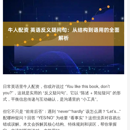
日常英语里牛人配资，你或许说过 “You like this book, don’t
you?”，这就是实用的 “反义疑问句”。它以 “陈述 + 简短疑问” 的形
式，平衡信息传递与互动确认，是沟通里的 “小工具”。
但它不只是 “前肯后否”：遇到 “never”“hardly” 该怎么调？“Let’s...”
配哪种疑问？回答 “YES/NO” 为啥要 “看事实”？这些没弄对容易出
错或误解。本文会拆解其核心结构、特殊规则和误区，帮你掌握