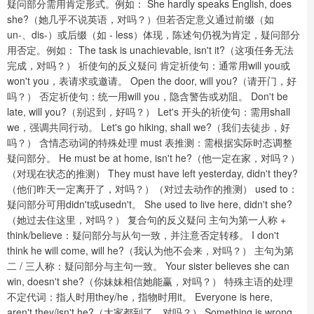
疑问部分需用肯定形式。例如： She hardly speaks English, does
she?（她几乎不说英语，对吗？）但若否定意义通过前缀（如
un-、dis-）或后缀（如 - less）体现，陈述句仍视为肯定，疑问部分
用否定。例如： The task is unachievable, isn't it?（这项任务无法
完成，对吗？） 祈使句的反义疑问 肯定祈使句：通常用will you或
won't you，表请求或邀请。 Open the door, will you?（请开门，好
吗？） 否定祈使句：统一用will you，隐含警告或劝阻。 Don't be
late, will you?（别迟到，好吗？） Let's 开头的祈使句：需用shall
we，强调共同行动。 Let's go hiking, shall we?（我们去徒步，好
吗？） 含情态动词的特殊处理 must 表推测：需根据实际时态调整
疑问部分。 He must be at home, isn't he?（他一定在家，对吗？）
（对现在状态的推测） They must have left yesterday, didn't they?
（他们昨天一定离开了，对吗？）（对过去动作的推测） used to：
疑问部分可用didn't或usedn't。 She used to live here, didn't she?
（她过去住这里，对吗？） 复合句的反义疑问 主句为第一人称 +
think/believe：疑问部分与从句一致，并注意否定转移。 I don't
think he will come, will he?（我认为他不会来，对吗？） 主句为第
二 / 三人称：疑问部分与主句一致。 Your sister believes she can
win, doesn't she?（你妹妹相信她能赢，对吗？） 特殊主语的处理
不定代词：指人时用they/he，指物时用it。 Everyone is here,
aren't they/isn't he?（大家都到了，对吗？） Something is wrong,